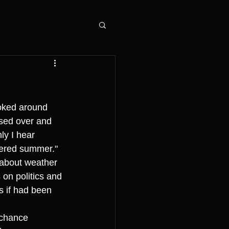
ooked around 
ssed over and 
ly I hear 
ered summer."  
 about weather 
on politics and 
s if had been 