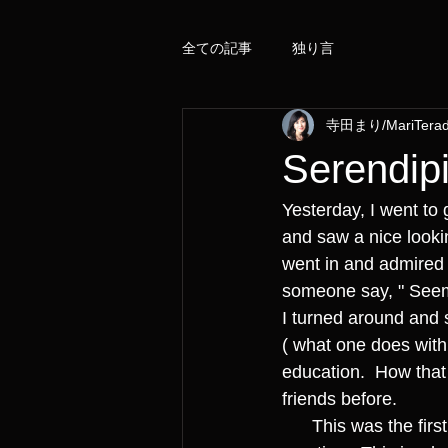
全ての記事
独り言
寺田まり/MariTera
Serendipi
Yesterday, I went to
and saw a nice lookin
went in and admired t
someone say, " Seem
I turned around and 
( what one does with
education.  How that
friends before. 
      This was the first time I set foot in this town, first massage place and this chance 