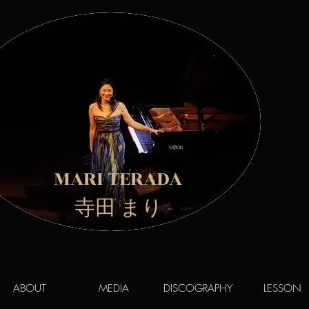
MARI TERADA
​ 寺田 まり
ABOUT
MEDIA
DISCOGRAPHY
LESSON