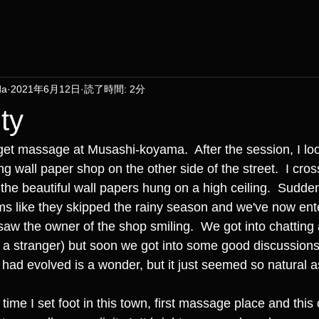
da
2021年6月12日
読了時間: 2分
ty
 get massage at Musashi-koyama.  After the session, I l
g wall paper shop on the other side of the street.  I cro
he beautiful wall papers hung on a high ceiling.  Sudden
s like they skipped the rainy season and we've now ent
saw the owner of the shop smiling.  We got into chatting
 a stranger) but soon we got into some good discussions 
 had evolved is a wonder, but it just seemed so natural a