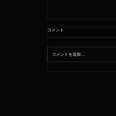
コメント
コメントを追加…
９月な倉敷公演のご案内で
す❣️