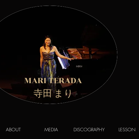
MARI TERADA
​ 寺田 まり
ABOUT
MEDIA
DISCOGRAPHY
LESSON