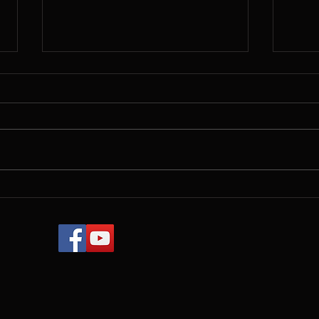
Spri
Finished the recital in
Fujisawa/ 藤沢ショーホール
でのコンサート終わりまし
た❣️