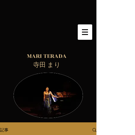
MARI TERADA
​ 寺田 まり
記事