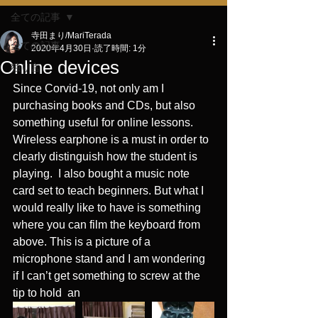
全ての記事
寺田まり/MariTerada
全ての記事
2020年4月30日
読了時間: 1分
Online devices
独り言
Since Corvid-19, not only am I 
purchasing books and CDs, but also 
something useful for online lessons.
Wireless earphone is a must in order to 
clearly distinguish how the student is 
playing.  I also bought a music note 
card set to teach beginners. But what I 
would really like to have is something 
where you can film the keyboard from 
above. This is a picture of a 
microphone stand and I am wondering 
if I can’t get something to screw at the 
tip to hold  an 