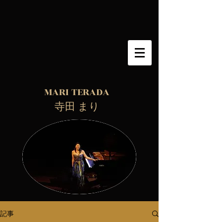
MARI TERADA
​ 寺田 まり
記事