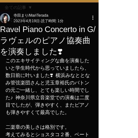
全ての記事
寺田まり/MariTerada
全ての記事
2023年4月19日
読了時間: 1分
Ravel Piano Concerto in G/
独り言
ラヴェルのピアノ協奏曲
を演奏しました❣️
このエキサイティングな曲を演奏した
いと学生時代から思っていましたら、
数日前に叶いました❣️  横浜みなととな
み管弦楽団さんと児玉章裕氏のバトン
の元ご一緒し、とても楽しい時間でし
た♪  神奈川県立音楽堂での演奏は二度
目でしたが、弾きやすく、またピアノ
も弾きやすくて最高でした。
二楽章の美しさは格別です。
考えてみるとショスタコ２番、ベート