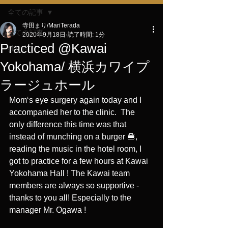
全ての記事
寺田まり/MariTerada
全ての記事
2020年9月18日
読了時間: 1分
Practiced @Kawai
独り言
Yokohama/ 横浜カワイプ
ラージュホール
Mom‘s eye surgery again today and I 
accompanied her to the clinic.  The 
only difference this time was that 
instead of munching on a burger 🍔, 
reading the music in the hotel room, I 
got to practice for a few hours at Kawai 
Yokohama Hall ! The Kawai team 
members are always so supportive - 
thanks to you all! Especially to the 
manager Mr. Ogawa ! 