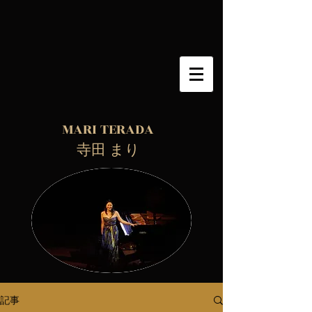
MARI TERADA
​ 寺田 まり
記事