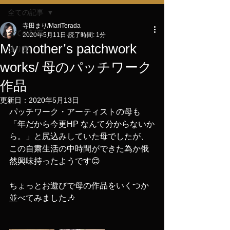
全ての記事
寺田まり/MariTerada
全ての記事
2020年5月11日
読了時間: 1分
My mother’s patchwork
独り言
works/ 母のパッチワーク
作品
更新日：
2020年5月13日
パッチワーク・アーティストの母も
「年だから今更HP なんて分からないか
ら。」と尻込みしていた母でしたが、
この自粛生活の中時間ができた為か俄
然興味持ったようです😊
ちょっとお遊びで母の作品をいくつか
並べてみました🎶