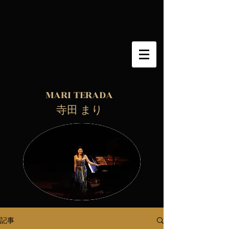
MARI TERADA
​ 寺田 まり
記事