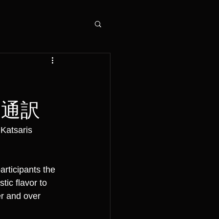
ン通訳
 Katsaris 
articipants the 
tic flavor to 
r and over 