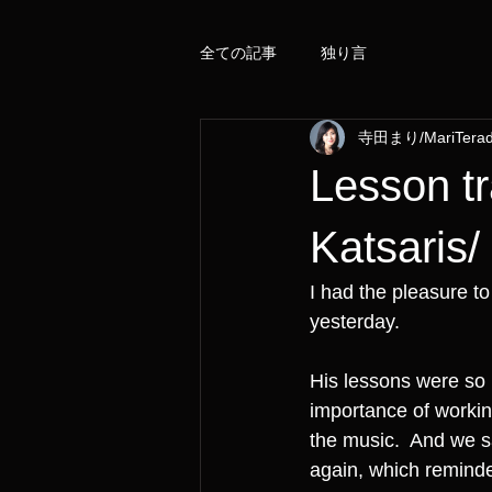
全ての記事
独り言
寺田まり/MariTera
Lesson tr
Katsa
I had the pleasure to
yesterday.  
His lessons were so i
importance of working
the music.  And we s
again, which reminde