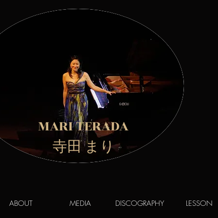
MARI TERADA
​ 寺田 まり
ABOUT
MEDIA
DISCOGRAPHY
LESSON