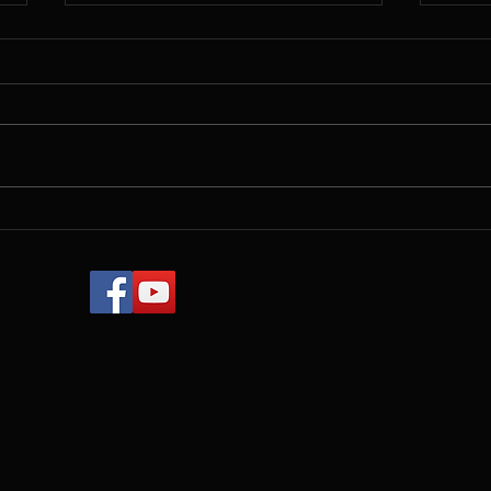
Spri
Finished the recital in
Fujisawa/ 藤沢ショーホール
でのコンサート終わりまし
た❣️