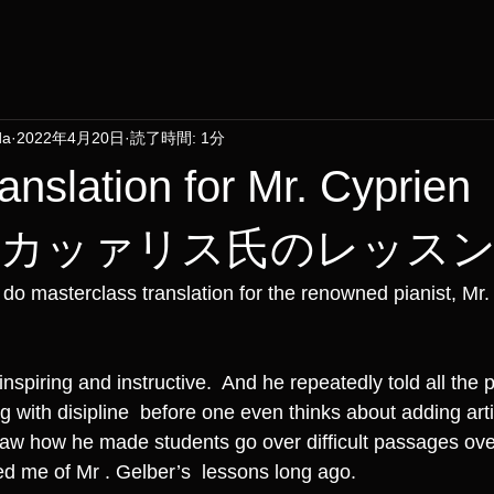
da
2022年4月20日
読了時間: 1分
anslation for Mr. Cyprien
ris/ カッァリス氏のレッス
 do masterclass translation for the renowned pianist, Mr.
nspiring and instructive.  And he repeatedly told all the p
 with disipline  before one even thinks about adding artis
aw how he made students go over difficult passages ove
d me of Mr . Gelber’s  lessons long ago. 