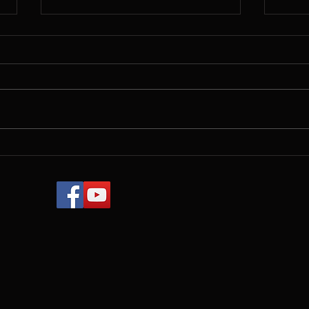
Spri
Finished the recital in
Fujisawa/ 藤沢ショーホール
でのコンサート終わりまし
た❣️