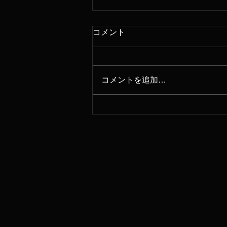
コメント
コメントを追加…
９月な倉敷公演のご案内で
す❣️