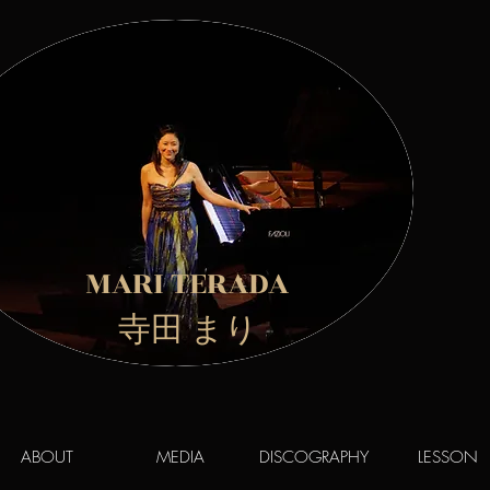
MARI TERADA
​ 寺田 まり
ABOUT
MEDIA
DISCOGRAPHY
LESSON