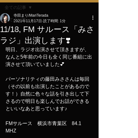
全ての記事
寺田まり/MariTerada
全ての記事
2021年11月17日
読了時間: 1分
11/18, FM サルース「みさ
独り言
ラジ」出演します❣️
明日、ラジオ出演させて頂きますが、
なんと5年前の今日も全く同じ番組に出
演させて頂いていました💕
パーソナリティの藤田みささんは毎回
（その以前も出演したことがあるので
す！）自然に色々な話を引き出して下
さるので明日も楽しんでお話ができる
といいなあと思っています♪
FMサルース　横浜市青葉区　84.1 
MHZ