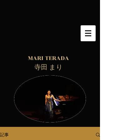
MARI TERADA
​ 寺田 まり
記事