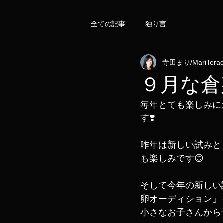
全ての記事
独り言
寺田まり/MariTera
９月な倉
毎年とても楽しみに倉
す❣️
昨年は新しい試みと
も楽しみです😊
そして今年の新しい
卵オーディション」
小さなお子さんから