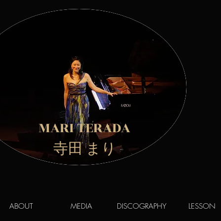
MARI TERADA
​ 寺田 まり
ABOUT
MEDIA
DISCOGRAPHY
LESSON