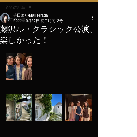
全ての記事
寺田まり/MariTerada
全ての記事
2022年6月27日
読了時間: 2分
藤沢ル・クラシック公演、
独り言
楽しかった！