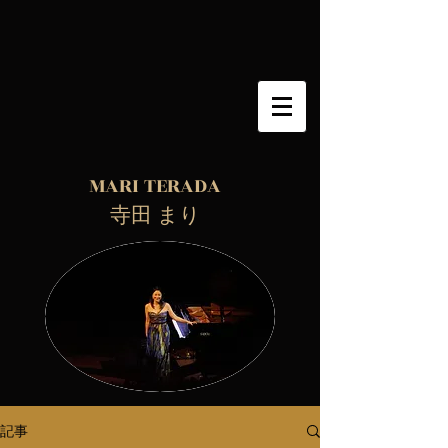
MARI TERADA
​ 寺田 まり
記事