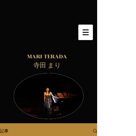
MARI TERADA
​ 寺田 まり
記事