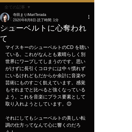
全ての記事
寺田まり/MariTerada
全ての記事
2020年8月8日
読了時間: 1分
シューベルトに心奪われ
独り言
て
マイスキーのシューベルトのCD を聴い
ている。これがなんとも素晴らしく別
世界にワープしてしまうのです。思い
がけずに長引くコロナには中々慣れず
にいるけれどもだからか余計に音楽や
芸術にものすごく飢えています。感覚
もそれまでと比べると強くなっている
よう。これを音楽にプラス要素として
取り入れようとしています。😊
それにしてもシューベルトの美しい転
調の仕方ってなんて心に響くのだろ